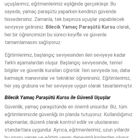
uçuşlarımız, eğitmenlerimiz eşliğinde gerçekleşir. Bu
sayede, yamaç paraşütü yaparken kendinizi güvende
hissedersiniz. Zamanla, tek başınıza uçuşlar yapabilecek
seviyeye gelirsiniz.
Bilecik Yamaç Paraşütü Kursu
olarak,
her bir öğrencimizin bu süreci keyifle ve güvenle
tamamlamasını sağlıyoruz.
Eğitimlerimiz, başlangıç seviyesinden ileri seviyeye kadar
farklı aşamalardan oluşur. Başlangıç seviyesinde, temel
bilgiler ve güvenlik kuralları öğretilir. İleri seviyede ise, daha
karmaşık manevralar ve teknikler öğrenirsiniz. Eğitimlerimiz,
her yaş grubuna ve her seviyeye uygun olarak tasarlanmıştır.
Bilecik Yamaç Paraşütü Kursu
ile Güvenli Uçuşlar
Güvenlik, yamaç paraşütünde en önemli unsurdur. Biz, tüm
eğitimlerimizde güvenliği ön planda tutuyoruz. Kullandığımız
ekipmanlar, düzenli olarak kontrol edilir ve uluslararası
standartlara uygundur. Ayrıca, eğitmenlerimiz, uzun yıllardır
bu sporu yapan ve eğitim veren deneyimli kişilerden oluşur.